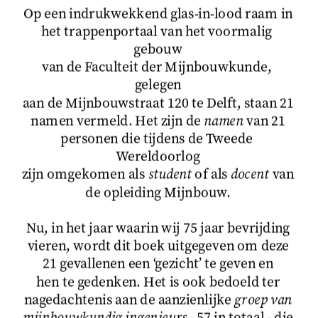
Op een indrukwekkend glas-in-lood raam in
het trappenportaal van het voormalig 
gebouw
van de Faculteit der Mijnbouwkunde, 
gelegen
aan de Mijnbouwstraat 120 te Delft, staan 21
namen vermeld. Het zijn de 
namen
 van 21
personen die tijdens de Tweede 
Wereldoorlog
zijn omgekomen als 
student
 of als 
docent
 van
de opleiding Mijnbouw.
Nu, in het jaar waarin wij 75 jaar bevrijding
vieren, wordt dit boek uitgegeven om deze
21 gevallenen een ‘gezicht’ te geven en
hen te gedenken. Het is ook bedoeld ter
nagedachtenis aan de aanzienlijke 
groep van
mijnbouwkundig ingenieurs
 - 57 in totaal - die