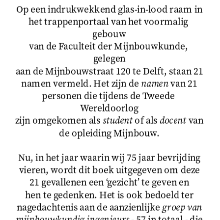
Op een indrukwekkend glas-in-lood raam in
het trappenportaal van het voormalig 
gebouw
van de Faculteit der Mijnbouwkunde, 
gelegen
aan de Mijnbouwstraat 120 te Delft, staan 21
namen vermeld. Het zijn de 
namen
 van 21
personen die tijdens de Tweede 
Wereldoorlog
zijn omgekomen als 
student
 of als 
docent
 van
de opleiding Mijnbouw.
Nu, in het jaar waarin wij 75 jaar bevrijding
vieren, wordt dit boek uitgegeven om deze
21 gevallenen een ‘gezicht’ te geven en
hen te gedenken. Het is ook bedoeld ter
nagedachtenis aan de aanzienlijke 
groep van
mijnbouwkundig ingenieurs
 - 57 in totaal - die