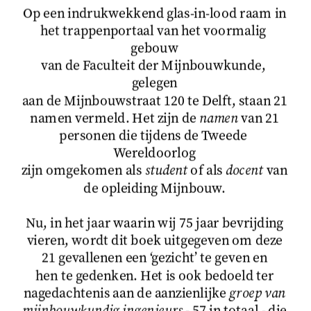
Op een indrukwekkend glas-in-lood raam in
het trappenportaal van het voormalig 
gebouw
van de Faculteit der Mijnbouwkunde, 
gelegen
aan de Mijnbouwstraat 120 te Delft, staan 21
namen vermeld. Het zijn de 
namen
 van 21
personen die tijdens de Tweede 
Wereldoorlog
zijn omgekomen als 
student
 of als 
docent
 van
de opleiding Mijnbouw.
Nu, in het jaar waarin wij 75 jaar bevrijding
vieren, wordt dit boek uitgegeven om deze
21 gevallenen een ‘gezicht’ te geven en
hen te gedenken. Het is ook bedoeld ter
nagedachtenis aan de aanzienlijke 
groep van
mijnbouwkundig ingenieurs
 - 57 in totaal - die