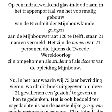
Op een indrukwekkend glas-in-lood raam in
het trappenportaal van het voormalig 
gebouw
van de Faculteit der Mijnbouwkunde, 
gelegen
aan de Mijnbouwstraat 120 te Delft, staan 21
namen vermeld. Het zijn de 
namen
 van 21
personen die tijdens de Tweede 
Wereldoorlog
zijn omgekomen als 
student
 of als 
docent
 van
de opleiding Mijnbouw.
Nu, in het jaar waarin wij 75 jaar bevrijding
vieren, wordt dit boek uitgegeven om deze
21 gevallenen een ‘gezicht’ te geven en
hen te gedenken. Het is ook bedoeld ter
nagedachtenis aan de aanzienlijke 
groep van
mijnbouwkundig ingenieurs
 - 57 in totaal - die