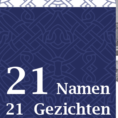
21
Namen
21  Gezichten