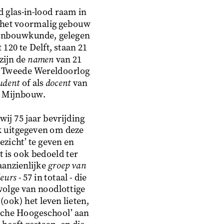
glas-in-lood raam in
 het voormalig gebouw
ijnbouwkunde, gelegen
120 te Delft, staan 21
ijn de 
namen
 van 21
e Tweede Wereldoorlog
udent
 of als 
docent
 van
g Mijnbouw.
wij 75 jaar bevrijding
k uitgegeven om deze
ezicht’ te geven en
 is ook bedoeld ter
anzienlijke 
groep van
eurs
 - 57 in totaal - die
volge van noodlottige
ook) het leven lieten,
sche Hoogeschool’ aan