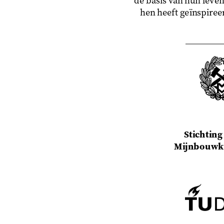
de basis van hun leven
hen heeft geïnspireer
Stichting
Mijnbouwku