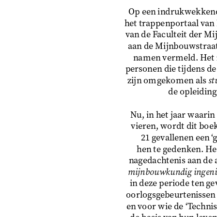
Op een indrukwekkend 
het trappenportaal van
van de Faculteit der M
aan de Mijnbouwstraat 
namen vermeld. Het z
personen die tijdens d
zijn omgekomen als 
st
de opleidin
Nu, in het jaar waarin 
vieren, wordt dit boe
21 gevallenen een ‘g
hen te gedenken. Het
nagedachtenis aan de a
mijnbouwkundig ingeni
in deze periode ten ge
oorlogsgebeurtenissen (
en voor wie de ‘Techni